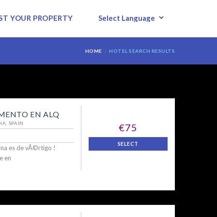
ST YOUR PROPERTY
HOME
HOTEL SEARCH RESULTS
POWERED BY
MENTO EN ALQ
HA, SPAIN
€75
SELECT
ina es de vÃ©rtigo !
e en