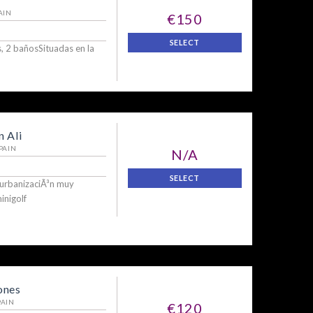
AIN
€150
SELECT
, 2 bañosSituadas en la
 Ali
PAIN
N/A
SELECT
 urbanizaciÃ³n muy
inigolf
ones
PAIN
€120