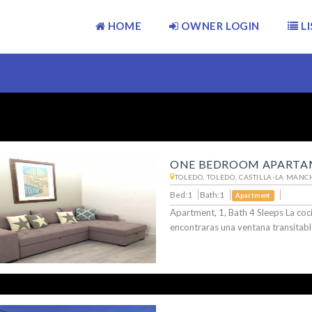
HOME
OWNER LOGIN
LI
ONE BEDROOM APARTA
TOLEDO, TOLEDO, CASTILLA-LA MANC
Bed:1
Bath:1
Apartment
Apartment, 1, Bath 4 Sleeps La coc
encontraras una ventana transitabl