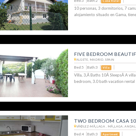
Bed:3
Bath:2
Casa Rural
10 personas, 3 dormitorios, 7 cam
alojamiento situado en Gama, tiene
FIVE BEDROOM BEAUTIFU
ALGETE, MADRID, SPAIN
Bed:5
Bath:3
Villa
Villa, 3,Â Baths 10Â SleepsÂ A villa
bedroom, 3.0 bath vacation rental
TWO BEDROOM CASA 10
VÃ©LEZ-MÃ¡LAGA , MÃ¡LAGA, ANDAL
Bed:4
Bath:3
Apartment