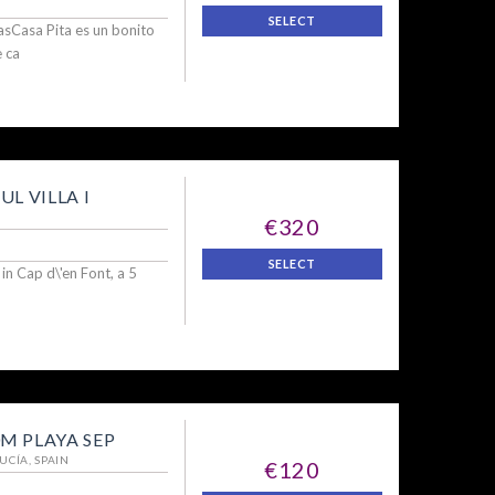
SELECT
asCasa Pita es un bonito
 ca
L VILLA I
€320
SELECT
 in Cap d\'en Font, a 5
M PLAYA SEP
UCÍA, SPAIN
€120