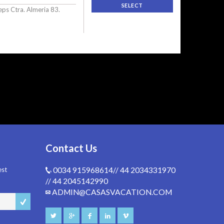
SELECT
ps Ctra. Almeria 83.
Contact Us
est
0034 915968614// 44 2034331970
// 44 2045142990
ADMIN@CASASVACATION.COM