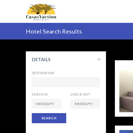
Hotel Search Results
DETAILS
DESTINATION
CHECK IN
CHECK OUT
SEARCH