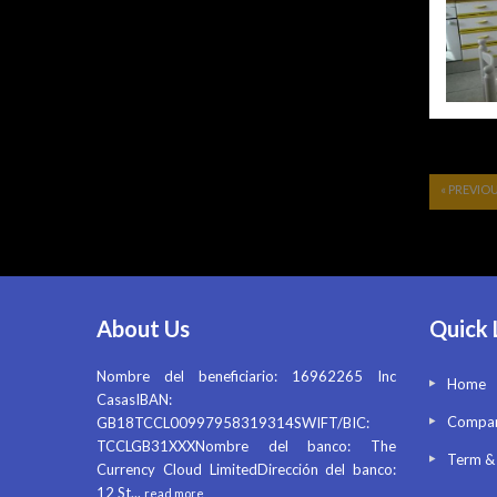
« PREVIO
About Us
Quick 
Nombre del beneficiario: 16962265 Inc
Home
CasasIBAN:
Compan
GB18TCCL00997958319314SWIFT/BIC:
TCCLGB31XXXNombre del banco: The
Term &
Currency Cloud LimitedDirección del banco:
12 St
...
read more