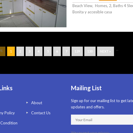
Beach View, Homes, 2, Baths 4 Slee
Bonita y accesible casa
...
US
1
2
3
4
5
6
7
129
130
NEXT »
Links
Mailing List
Sign up for our mailing list to get lat
About
updates and offers.
y Policy
Contact Us
 Condition
We respect your privacy