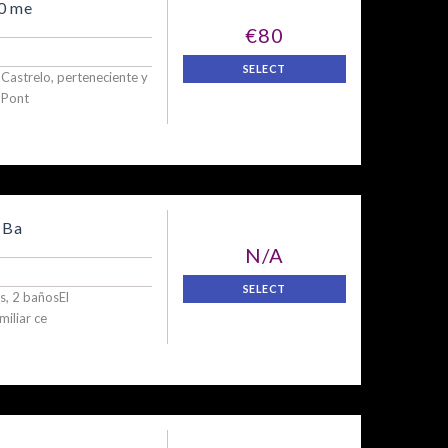
00 me
€80
SELECT
o Castrelo, perteneciente y
 Pont
 Ba
N/A
SELECT
s, 2 bañosEl
iliar ce