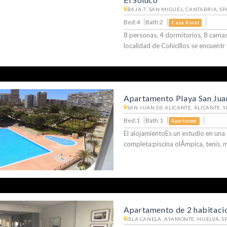
BAJA 7, SAN MIGUEL, CANTABRIA, SP
Bed:4
Bath:2
Casa Rural
8 personas, 4 dormitorios, 8 camas
localidad de Cohicillos se encuentr
Apartamento Playa San Juan
SAN JUAN DE ALICANTE, ALICANTE, S
Bed:1
Bath:1
Apartment
El alojamientoEs un estudio en una
completa:piscina olÃ­mpica, tenis, m
Apartamento de 2 habitaci
ISLA CANELA, AYAMONTE, HUELVA, S