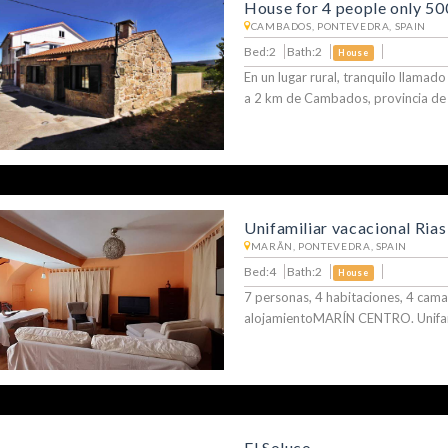
House for 4 people only 5
CAMBADOS, PONTEVEDRA, SPAIN
Bed:2
Bath:2
House
En un lugar rural, tranquilo llamad
a 2 km de Cambados, provincia de
Unifamiliar vacacional Rias
MARÃ­N, PONTEVEDRA, SPAIN
Bed:4
Bath:2
House
7 personas, 4 habitaciones, 4 cama
alojamientoMARÍN CENTRO. Unifam
El Soluco