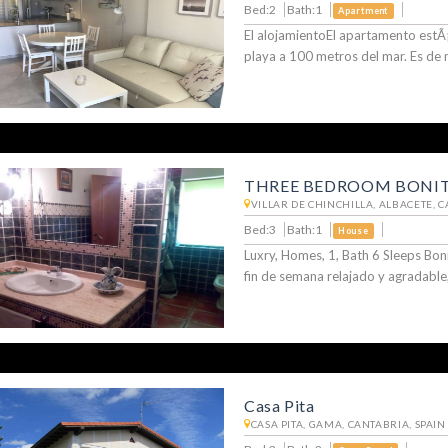
Bed:2
Bath:1
Apartment
El alojamientoEl apartamento estÃ¡
playa a 100 metros del mar. Es de
THREE BEDROOM BONIT
VILLAR DE CHINCHILLA, ALBACETE, 
Bed:3
Bath:1
House
Luxry, Homes, 1, Bath 6 Sleeps Bon
fin de semana relajado y agradable
Casa Pita
CASA PITA, GAMA, CANTABRIA, SPAIN