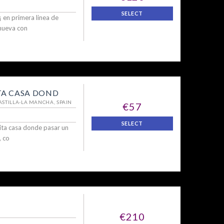
SELECT
 en primera linea de
 nueva con
A CASA DOND
CASTILLA-LA MANCHA, SPAIN
€57
SELECT
ita casa donde pasar un
, co
€210