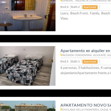
GANDIA, , VALENCIA, COMUNIDAD VA
Bed:4
Bath:2
Apartment
Luxry, Beach Front, Family, Beac
View,
Apartamento en alquiler en
AVENIDA CONDOMINA, ALICANTE, ALI
Bed:3
Bath:1
Apartment
6 personas, 3 habitaciones, 4 cama
alojamientoApartamento frente a la
APARTAMENTO NOVO SA
CHICLANA DE LA FRONTERA, CADIZ, 