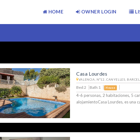
HOME
OWNER LOGIN
LI
Casa Lourdes
VALENCIA, Nº12, CANYELLES, BARCE
Bed:2
Bath:1
House
4-6 personas, 2 habitaciones, 5 ca
alojamientoCasa Lourdes, es una c