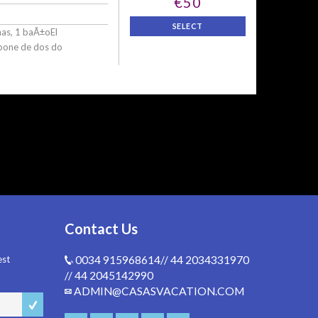
€50
SELECT
mas, 1 baÃ±oEl
spone de dos do
Contact Us
est
0034 915968614// 44 2034331970
// 44 2045142990
ADMIN@CASASVACATION.COM