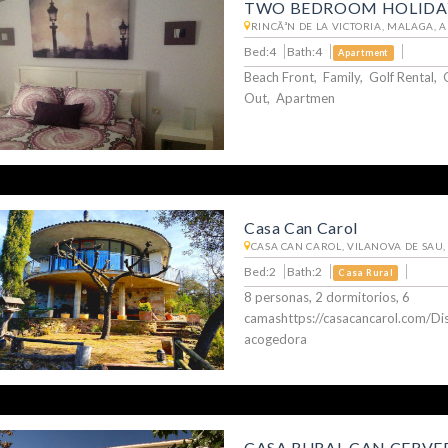
TWO BEDROOM HOLIDAY
RINCÃ³N DE LA VICTORIA, MALAGA, 
Bed:4
Bath:4
Apartment
Beach Front, Family, Golf Rental, 
Out, Apartmen
Casa Can Carol
CASA CAN CAROL, VILANOVA DE SAU,
Bed:2
Bath:2
Casa Rural
8 personas, 2 dormitorios, 6
camashttps://casacancarol.com/Dis
acogedora
CASA RURAL CAN CERVE