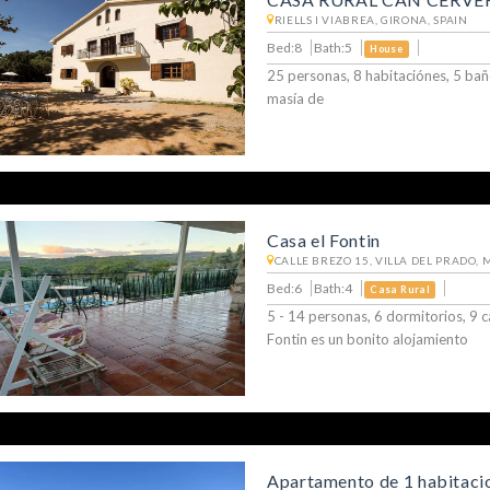
RIELLS I VIABREA, GIRONA, SPAIN
Bed:8
Bath:5
House
25 personas, 8 habitaciónes, 5 ba
masía de
Casa el Fontin
CALLE BREZO 15, VILLA DEL PRADO, 
Bed:6
Bath:4
Casa Rural
5 - 14 personas, 6 dormitorios, 9 
Fontin es un bonito alojamiento
Apartamento de 1 habitaci