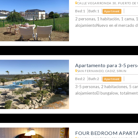
CALLE VEGARRONDA 30, PUERTO DE V
Bed:1
Bath:1
Apartment
2 personas, 1 habitación, 1 cama, 
alojamientoNuevo en el mercado de
Apartamento para 3-5 pers
SAN FERNANDO, CADIZ, SPAIN
Bed:2
Bath:2
Apartment
3-5 personas, 2 habitaciones, 5 c
alojamientoEl bungalow, totalmen
FOUR BEDROOM APART