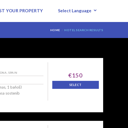
ST YOUR PROPERTY
HOME
HOTEL SEARCH RESULTS
POWERED BY
LONA, SPAIN
€150
SELECT
mas, 1 bañoEl
asa sostenib