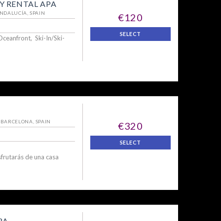
 RENTAL APA
ANDALUCÍA, SPAIN
€120
SELECT
Oceanfront, Ski-In/Ski-
 BARCELONA, SPAIN
€320
SELECT
frutarás de una casa
RA