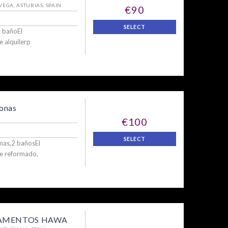
EGA, ASTURIAS, SPAIN
€90
SELECT
1 bañoEl
 alquilerp
onas
€100
SELECT
amas,2 bañosEl
te reformado,
AMENTOS HAWA