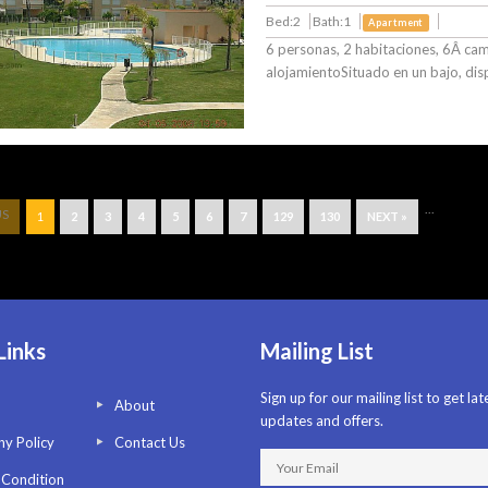
Bed:2
Bath:1
Apartment
6 personas, 2 habitaciones, 6Â ca
alojamientoSituado en un bajo, di
...
US
1
2
3
4
5
6
7
129
130
NEXT »
Links
Mailing List
Sign up for our mailing list to get lat
About
updates and offers.
y Policy
Contact Us
 Condition