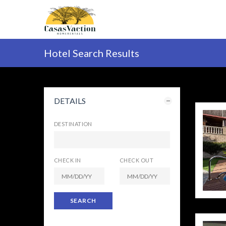
Hotel Search Results
DETAILS
DESTINATION
CHECK IN
CHECK OUT
SEARCH