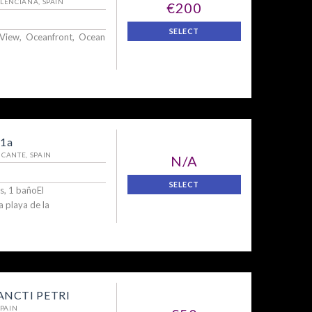
LENCIANA, SPAIN
€200
SELECT
h View, Oceanfront, Ocean
 1a
CANTE, SPAIN
N/A
SELECT
s, 1 bañoEl
 playa de la
NCTI PETRI
SPAIN