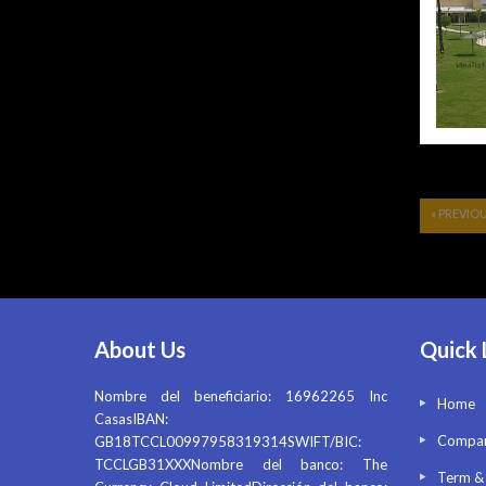
« PREVIO
About Us
Quick 
Nombre del beneficiario: 16962265 Inc
Home
CasasIBAN:
Compan
GB18TCCL00997958319314SWIFT/BIC:
TCCLGB31XXXNombre del banco: The
Term &