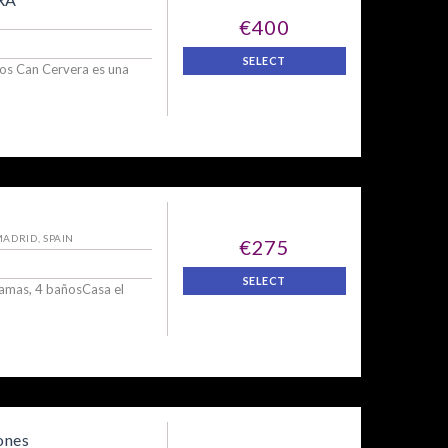
€400
SELECT
ños Can Cervera es una
MADRID, SPAIN
€275
SELECT
camas, 4 bañosCasa el
ones