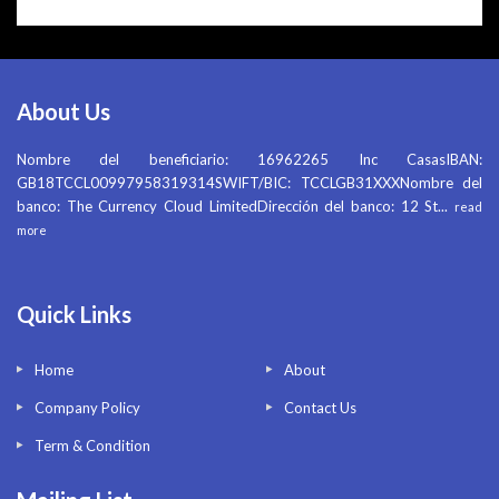
About Us
Nombre del beneficiario: 16962265 Inc CasasIBAN:
GB18TCCL00997958319314SWIFT/BIC: TCCLGB31XXXNombre del
banco: The Currency Cloud LimitedDirección del banco: 12 St
...
read
more
Quick Links
Home
About
Company Policy
Contact Us
Term & Condition