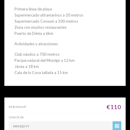
Primera linea de playa
Supermercado ultramarinos a 20 metros
Supermercado Consum a 200 metros
Zona con muchos restaurantes
Puerto de Dénia a 6km
Actividades y atracciones
Club náutico a 700 metros
Parque natural del Montgó a 12 km
Jávea a 18 km
Cala de la Cova tallada a 15 km
€110
PER/NIGHT
CHECK IN