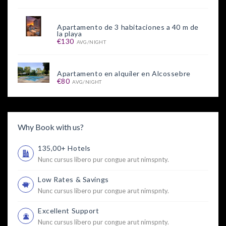
Apartamento de 3 habitaciones a 40 m de
la playa
€130
AVG/NIGHT
Apartamento en alquiler en Alcossebre
€80
AVG/NIGHT
Why Book with us?
135,00+ Hotels
Nunc cursus libero pur congue arut nimspnty.
Low Rates & Savings
Nunc cursus libero pur congue arut nimspnty.
Excellent Support
Nunc cursus libero pur congue arut nimspnty.