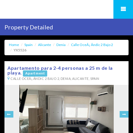
Property Detailed
Home
Spain
Alicante
Denia
Calle OceÃ¡ Ãndic 2 Bajo 2
YX5526
Apartamento para 2-4 personas a 25 m de la
playa.
Apartment
CALLE OCEÃ¡ ÃNDIC 2 BAJO 2, DENIA, ALICANTE, SPAIN